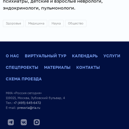
психиатры, детские и взрослые неврологи,
эндокринологи, пульмонологи.
Здоровье
Медицина
Наука
Общество
О НАС
ВИРТУАЛЬНЫЙ ТУР
КАЛЕНДАРЬ
УСЛУГИ
СПЕЦПРОЕКТЫ
МАТЕРИАЛЫ
КОНТАКТЫ
СХЕМА ПРОЕЗДА
МИА «Россия сегодня»
119021, Москва, Зубовский бульвар, 4
Тел.:
+7 (495) 645-6472
E-mail:
pressria@ria.ru