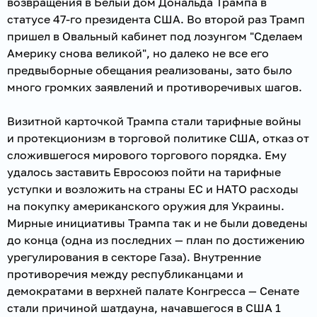
возвращения в Белый дом Дональда Трампа в
статусе 47-го президента США. Во второй раз Трамп
пришел в Овальный кабинет под лозунгом "Сделаем
Америку снова великой", но далеко не все его
предвыборные обещания реализованы, зато было
много громких заявлений и противоречивых шагов.
Визитной карточкой Трампа стали тарифные войны
и протекционизм в торговой политике США, отказ от
сложившегося мирового торгового порядка. Ему
удалось заставить Евросоюз пойти на тарифные
уступки и возложить на страны ЕС и НАТО расходы
на покупку американского оружия для Украины.
Мирные инициативы Трампа так и не были доведены
до конца (одна из последних — план по достижению
урегулирования в секторе Газа). Внутренние
противоречия между республиканцами и
демократами в верхней палате Конгресса — Сенате
стали причиной шатдауна, начавшегося в США 1