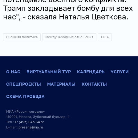
Трамп закладывает бомбу для всех
нас", - сказала Наталья Цветкова.
Внешняя политика
Международные отношения
США
О НАС
ВИРТУАЛЬНЫЙ ТУР
КАЛЕНДАРЬ
УСЛУГИ
СПЕЦПРОЕКТЫ
МАТЕРИАЛЫ
КОНТАКТЫ
СХЕМА ПРОЕЗДА
МИА «Россия сегодня»
119021, Москва, Зубовский бульвар, 4
Тел.:
+7 (495) 645-6472
E-mail:
pressria@ria.ru