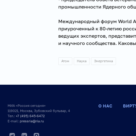
промышленности Ядерного общ
Международный форум World At
приуроченный к 80-летию росс
ведущих экспертов, представит
и научного сообщества. Каков
Атом
Наука
Энергетика
О НАС
ВИРТ
МИА «Россия сегодня»
119021, Москва, Зубовский бульвар, 4
Тел.:
+7 (495) 645-6472
E-mail:
pressria@ria.ru