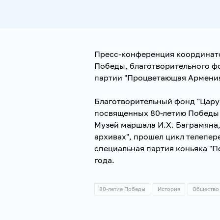
Пресс-конференция координато
Победы, благотворительного фо
партии "Процветающая Армени
Благотворительный фонд "Цару
посвященных 80-летию Победы 
Музей маршала И.Х. Баграмяна,
архивах", прошел цикл телепе
специальная партия коньяка "П
года.
80-летие Победы
История
Общество