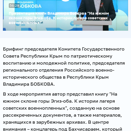
56:29
Воспроизвести
видео
Презентация книги Владимира Бобкова "На южном
склоне горы Эгиз-оба. К истории лагеря советских
военнопленных"
Брифинг председателя Комитета Государственного
Совета Республики Крым по патриотическому
воспитанию и молодежной политике, председателя
регионального отделения Российского военно-
исторического общества в Республики Крым
Владимира БОБКОВА.
В ходе мероприятия автор представил книгу "На
южном склоне горы Эгиз-оба. К истории лагеря
советских военнопленных", созданную на основе
рассекреченных документов, а также материалов,
хранящихся в зарубежных архивах. В центре
внимания – концлагерь под Бахчисараем, который