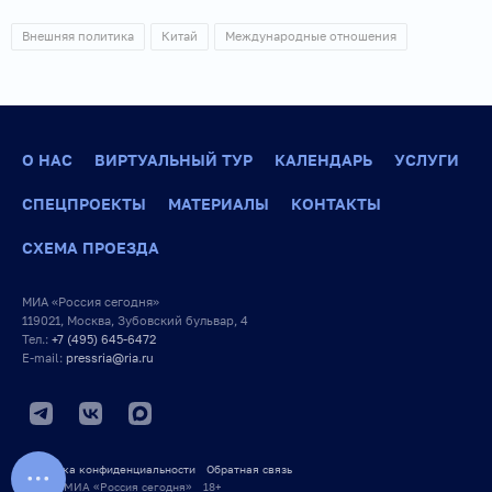
Внешняя политика
Китай
Международные отношения
О НАС
ВИРТУАЛЬНЫЙ ТУР
КАЛЕНДАРЬ
УСЛУГИ
СПЕЦПРОЕКТЫ
МАТЕРИАЛЫ
КОНТАКТЫ
СХЕМА ПРОЕЗДА
МИА «Россия сегодня»
119021, Москва, Зубовский бульвар, 4
Тел.:
+7 (495) 645-6472
E-mail:
pressria@ria.ru
Политика конфиденциальности
Обратная связь
© 2026 МИА «Россия сегодня» 18+