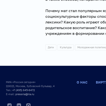
Почему мат стал популярным я
социокультурные факторы спо
лексики? Какую роль играют о
родительское воспитание? Как
учреждениям в формировании 
Дети
Культура
Молодежная политик
О НАС
ВИРТ
МИА «Россия сегодня»
119021, Москва, Зубовский бульвар, 4
Тел.:
+7 (495) 645-6472
E-mail:
pressria@ria.ru