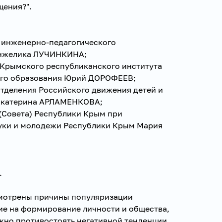
щения?".
 инженерно-педагогического
 Анжелика ЛУЧИНКИНА;
е Крымского республиканского института
ого образования Юрий ДОРОФЕЕВ;
отделения Российского движения детей и
Екатерина АРЛАМЕНКОВА;
 (Совета) Республики Крым при
уки и молодежи Республики Крым Мария
.
смотрены причины популяризации
ие на формирование личности и общества,
жно противостоять негативной тенденции.