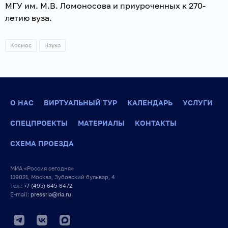
МГУ им. М.В. Ломоносова и приуроченных к 270-
летию вуза.
Космос
Наука
О НАС
ВИРТУАЛЬНЫЙ ТУР
КАЛЕНДАРЬ
УСЛУГИ
СПЕЦПРОЕКТЫ
МАТЕРИАЛЫ
КОНТАКТЫ
СХЕМА ПРОЕЗДА
МИА «Россия сегодня»
119021, Москва, Зубовский бульвар, 4
Тел.:
+7 (495) 645-6472
E-mail:
pressria@ria.ru