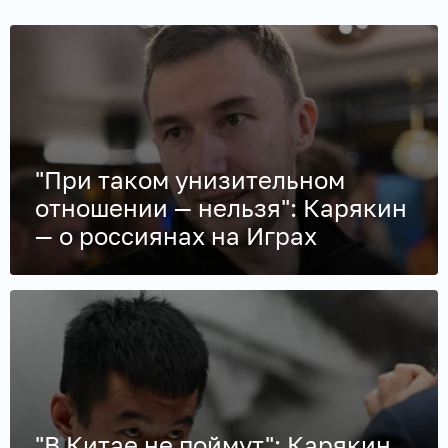
"При таком унизительном
отношении — нельзя": Карякин
— о россиянах на Играх
"В Китае не поймут": Карякин