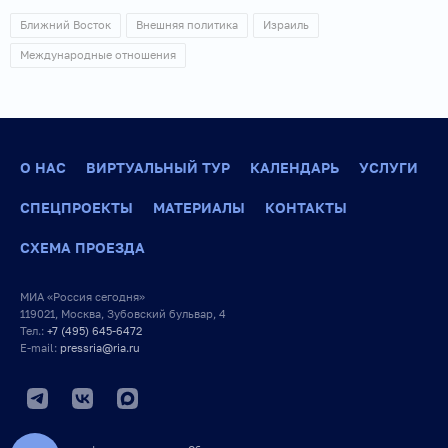
Ближний Восток
Внешняя политика
Израиль
Международные отношения
О НАС
ВИРТУАЛЬНЫЙ ТУР
КАЛЕНДАРЬ
УСЛУГИ
СПЕЦПРОЕКТЫ
МАТЕРИАЛЫ
КОНТАКТЫ
СХЕМА ПРОЕЗДА
МИА «Россия сегодня»
119021, Москва, Зубовский бульвар, 4
Тел.:
+7 (495) 645-6472
E-mail:
pressria@ria.ru