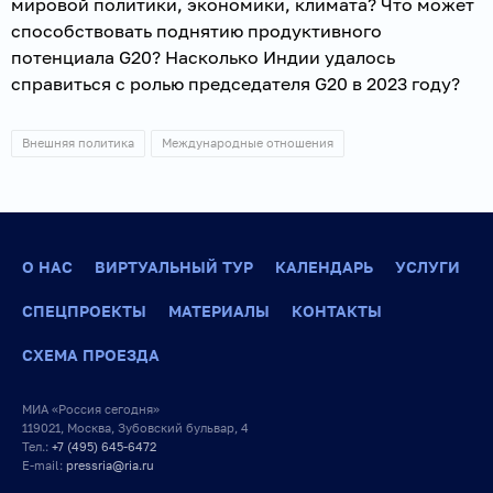
мировой политики, экономики, климата? Что может
способствовать поднятию продуктивного
потенциала G20? Насколько Индии удалось
справиться с ролью председателя G20 в 2023 году?
Внешняя политика
Международные отношения
О НАС
ВИРТУАЛЬНЫЙ ТУР
КАЛЕНДАРЬ
УСЛУГИ
СПЕЦПРОЕКТЫ
МАТЕРИАЛЫ
КОНТАКТЫ
СХЕМА ПРОЕЗДА
МИА «Россия сегодня»
119021, Москва, Зубовский бульвар, 4
Тел.:
+7 (495) 645-6472
E-mail:
pressria@ria.ru