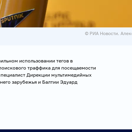
© РИА Новости. Алек
вильном использовании тегов в
поискового траффика для посещаемости
-специалист Дирекции мультимедийных
жнего зарубежья и Балтии Эдуард