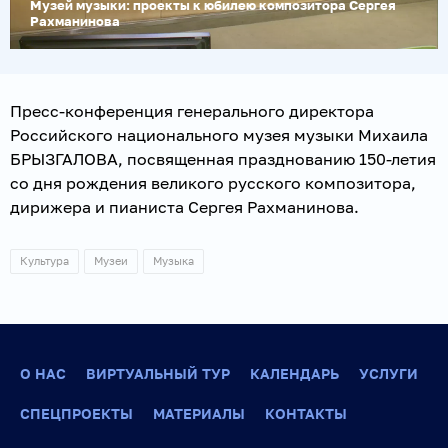
Музей музыки: проекты к юбилею композитора Сергея
Рахманинова
Пресс-конференция генерального директора
Российского национального музея музыки Михаила
БРЫЗГАЛОВА, посвященная празднованию 150-летия
со дня рождения великого русского композитора,
дирижера и пианиста Сергея Рахманинова.
Культура
Музеи
Музыка
О НАС
ВИРТУАЛЬНЫЙ ТУР
КАЛЕНДАРЬ
УСЛУГИ
СПЕЦПРОЕКТЫ
МАТЕРИАЛЫ
КОНТАКТЫ