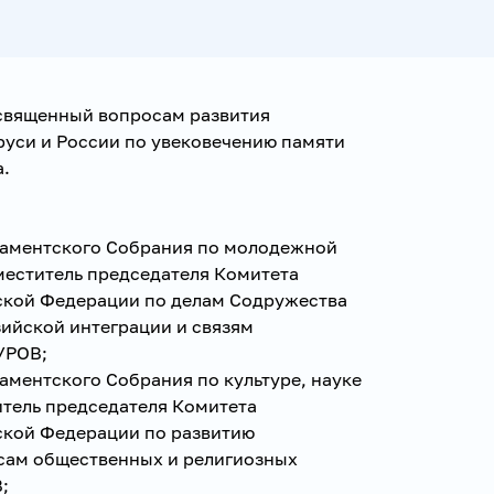
священный вопросам развития
руси и России по увековечению памяти
а.
ламентского Собрания по молодежной
аместитель председателя Комитета
ской Федерации по делам Содружества
зийской интеграции и связям
УРОВ;
аментского Собрания по культуре, науке
итель председателя Комитета
ской Федерации по развитию
сам общественных и религиозных
;