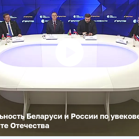
Воспроизвести
видео
ьность Беларуси и России по увеко
те Отечества