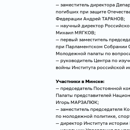
— заместитель директора Депа
погибших при защите Отечеств
Федерации Андрей ТАРАНОВ;
— научный директор Российско
Михаил МЯГКОВ;
— первый заместитель председ
при Парламентском Собрании С
Молодежной палаты по вопроса
— руководитель Центра по изу
войны Института российской 
Участники в Минске:
— председатель Постоянной ком
Палаты представителей Национ
Игорь МАРЗАЛЮК;
— заместитель председателя К
по молодежной политике, спор
— директор Института истории
— начальник Управления по ув