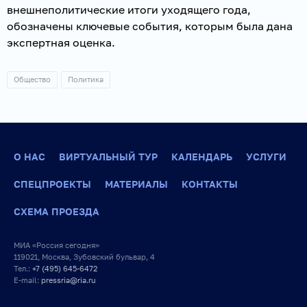
внешнеполитические итоги уходящего года,
обозначены ключевые события, которым была дана
экспертная оценка.
Общество
Политика
О НАС
ВИРТУАЛЬНЫЙ ТУР
КАЛЕНДАРЬ
УСЛУГИ
СПЕЦПРОЕКТЫ
МАТЕРИАЛЫ
КОНТАКТЫ
СХЕМА ПРОЕЗДА
МИА «Россия сегодня»
119021, Москва, Зубовский бульвар, 4
Тел.:
+7 (495) 645-6472
E-mail:
pressria@ria.ru