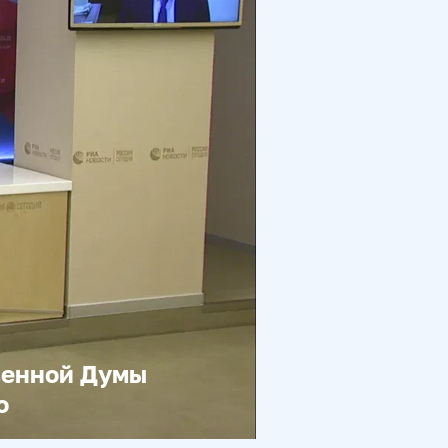
венной Думы
о