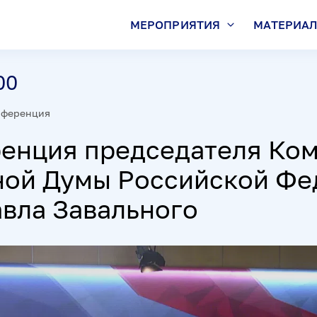
МЕРОПРИЯТИЯ
МАТЕРИА
00
нференция
енция председателя Ком
ной Думы Российской Фе
авла Завального