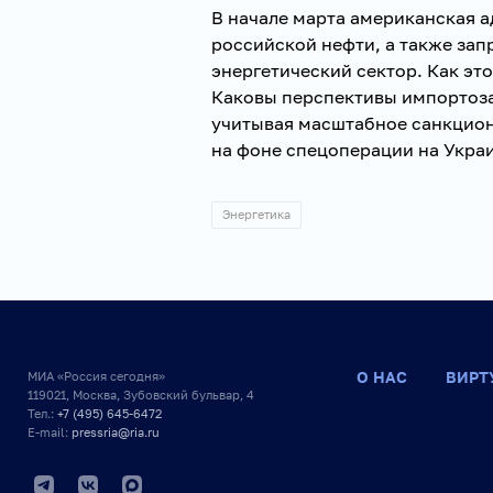
В начале марта американская 
российской нефти, а также зап
энергетический сектор. Как эт
Каковы перспективы импортоза
учитывая масштабное санкцион
на фоне спецоперации на Укра
Энергетика
О НАС
ВИРТ
МИА «Россия сегодня»
119021, Москва, Зубовский бульвар, 4
Тел.:
+7 (495) 645-6472
E-mail:
pressria@ria.ru