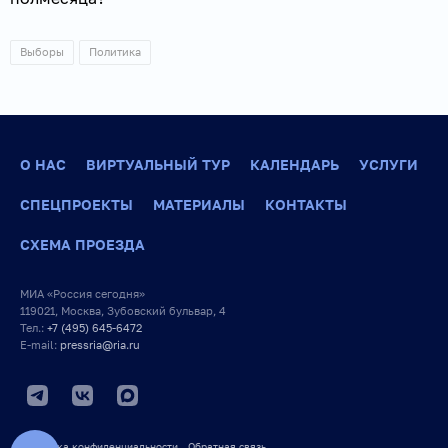
Выборы
Политика
О НАС
ВИРТУАЛЬНЫЙ ТУР
КАЛЕНДАРЬ
УСЛУГИ
СПЕЦПРОЕКТЫ
МАТЕРИАЛЫ
КОНТАКТЫ
СХЕМА ПРОЕЗДА
МИА «Россия сегодня»
119021, Москва, Зубовский бульвар, 4
Тел.:
+7 (495) 645-6472
E-mail:
pressria@ria.ru
Политика конфиденциальности
Обратная связь