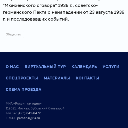
"Мюнхенского сговора" 1938 г., советско-
германского Пакта о ненападении от 23 августа 1939
г. и последовавших событий.
Общество
О НАС
ВИРТУАЛЬНЫЙ ТУР
КАЛЕНДАРЬ
УСЛУГИ
СПЕЦПРОЕКТЫ
МАТЕРИАЛЫ
КОНТАКТЫ
СХЕМА ПРОЕЗДА
МИА «Россия сегодня»
119021, Москва, Зубовский бульвар, 4
Тел.:
+7 (495) 645-6472
E-mail:
pressria@ria.ru