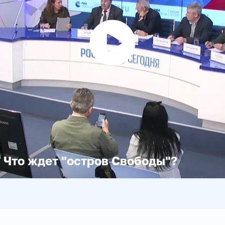
Воспроизвести
видео
 Что ждет "остров Свободы"?