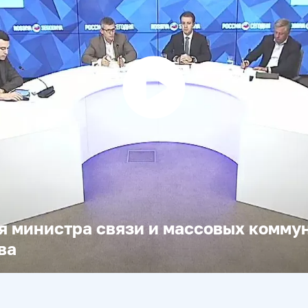
Воспроизвести
видео
я министра связи и массовых комму
ва