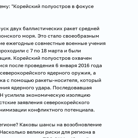
ему: "Корейский полуостров в фокусе
уск двух баллистических ракет средней
понского моря. Это стало своеобразным
ие ежегодные совместные военные учения
оходили с 7 по 18 марта и были
ация. Корейский полуостров охвачен
ся после проведения 6 января 2016 года
 северокорейского ядерного оружия, а
ика с помощью ракеты-носителя, который
ения ядерного удара. Последовавшая
ОН усилила экономическую изоляцию
стские заявления северокорейского
инимизации конфликтного потенциала.
регионе? Каковы шансы на возобновление
Насколько велики риски для региона в