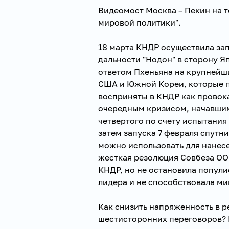
Видеомост Москва – Пекин на т
мировой политики".
18 марта КНДР осуществила зап
дальности "Нодон" в сторону Я
ответом Пхеньяна на крупнейш
США и Южной Кореи, которые пр
восприняты в КНДР как провок
очередным кризисом, начавшим
четвертого по счету испытания
затем запуска 7 февраля спутн
можно использовать для нанес
жесткая резолюция Совбеза О
КНДР, но не остановила попули
лидера и не способствовала м
Как снизить напряженность в 
шестисторонних переговоров? 