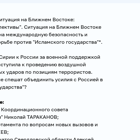
Ситуация на Ближнем Востоке:
пективы". Ситуация на Ближнем Востоке
 на международную безопасность и
орьбе против "Исламского государства"*.
Сирии к России за военной поддержкой
иступила к проведению воздушной
ых ударов по позициям террористов.
е спешат объединить усилия с Россией в
ударства"?
е:
ь Координационного совета
я" Николай ТАРАКАНОВ;
ртамента по вопросам новых вызовов и
ЕВ;
рнатор Свердловской области Алексей