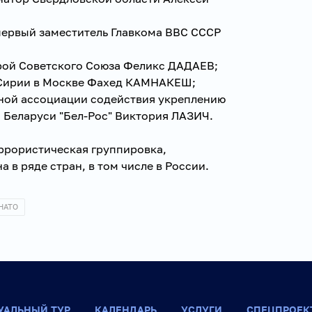
первый заместитель Главкома ВВС СССР
ерой Советского Союза Феликс ДАДАЕВ;
 Сирии в Москве Фахед КАМНАКЕШ;
ной ассоциации содействия укреплению
 Беларуси "Бел-Рос" Виктория ЛАЗИЧ.
еррористическая группировка,
 в ряде стран, в том числе в России.
НАТО
УАЛЬНЫЙ ТУР
КАЛЕНДАРЬ
УСЛУГИ
СПЕЦПРОЕК