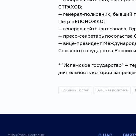
СТРАХОВ;
— генерал-полковник, бывший 
Петр БЕЛОНОЖКО;
— генерал-лейтенант запаса, Г
— пресс-секретарь посольства
— вице-президент Международ
Союзного государства России и
* "Исламское государство" — т
деятельность которой запрещена
Ближний Восток
Внешняя политика
О НАС
ВИРТ
МИА «Россия сегодня»