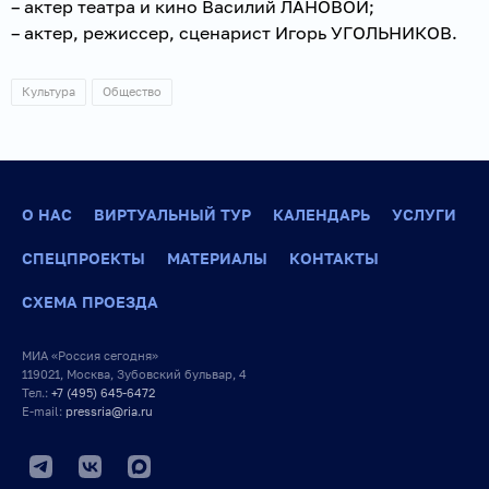
– актер театра и кино Василий ЛАНОВОЙ;
– актер, режиссер, сценарист Игорь УГОЛЬНИКОВ.
Культура
Общество
О НАС
ВИРТУАЛЬНЫЙ ТУР
КАЛЕНДАРЬ
УСЛУГИ
СПЕЦПРОЕКТЫ
МАТЕРИАЛЫ
КОНТАКТЫ
СХЕМА ПРОЕЗДА
МИА «Россия сегодня»
119021, Москва, Зубовский бульвар, 4
Тел.:
+7 (495) 645-6472
E-mail:
pressria@ria.ru