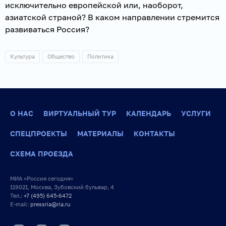
исключительно европейской или, наоборот,
азиатской страной? В каком направлении стремится
развиваться Россия?
Культура
Общество
Политика
О НАС
ВИРТУАЛЬНЫЙ ТУР
КАЛЕНДАРЬ
УСЛУГИ
СПЕЦПРОЕКТЫ
МАТЕРИАЛЫ
КОНТАКТЫ
СХЕМА ПРОЕЗДА
МИА «Россия сегодня»
119021, Москва, Зубовский бульвар, 4
Тел.:
+7 (495) 645-6472
E-mail:
pressria@ria.ru