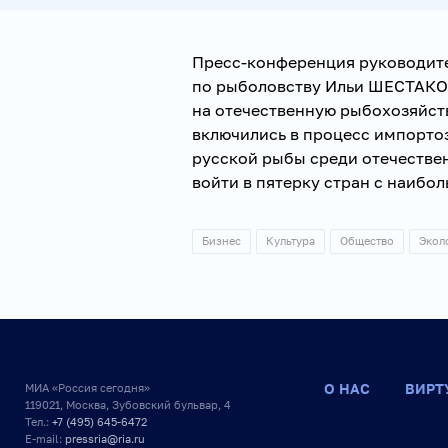
Пресс-конференция руководите
по рыболовству Ильи ШЕСТАКО
на отечественную рыбохозяйст
включились в процесс импорто
русской рыбы среди отечестве
войти в пятерку стран с наиб
Бизнес
Культура
Общество
Экол
О НАС
ВИРТ
МИА «Россия сегодня»
119021, Москва, Зубовский бульвар, 4
Тел.:
+7 (495) 645-6472
E-mail:
pressria@ria.ru